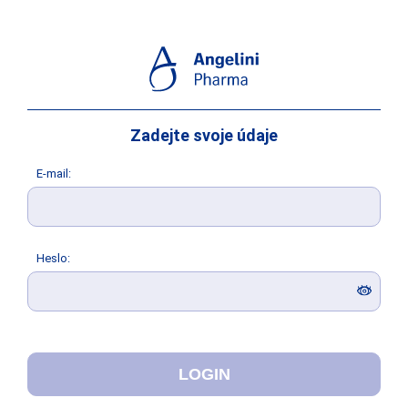
Zadejte svoje údaje
E
-mail:
H
eslo: